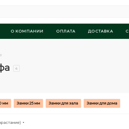
О КОМПАНИИ
ОПЛАТА
ДОСТАВКА
С
е
фа
4
0 мм
Замки 25 мм
Замки для зала
Замки для дома
зрастание)