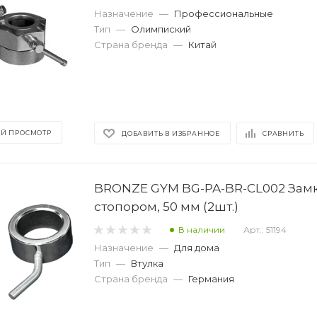
Назначение
—
Профессиональные
Тип
—
Олимпиский
Страна бренда
—
Китай
Й ПРОСМОТР
ДОБАВИТЬ В ИЗБРАННОЕ
СРАВНИТЬ
BRONZE GYM BG-PA-BR-CL002 Замк
стопором, 50 мм (2шт.)
В наличии
Арт.: 51194
Назначение
—
Для дома
Тип
—
Втулка
Страна бренда
—
Германия