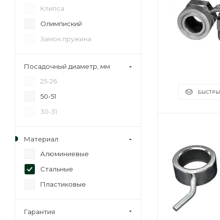
Клипса
Олимпиский
Замок пружина
Посадочный диаметр, мм
25-26
БЫСТРЫ
50-51
30-31
Материал
Алюминиевые
Стальные
Пластиковые
Гарантия