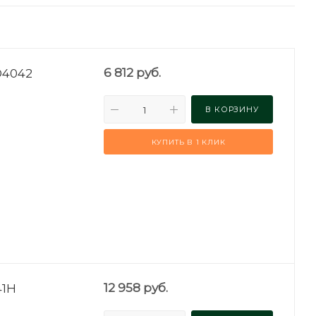
D4042
6 812
руб.
В КОРЗИНУ
КУПИТЬ В 1 КЛИК
41H
12 958
руб.