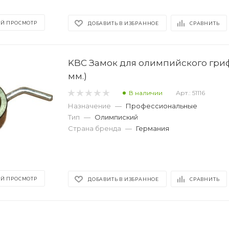
Й ПРОСМОТР
ДОБАВИТЬ В ИЗБРАННОЕ
СРАВНИТЬ
KBC Замок для олимпийского гриф
мм.)
В наличии
Арт.: 51116
Назначение
—
Профессиональные
Тип
—
Олимпиский
Страна бренда
—
Германия
Й ПРОСМОТР
ДОБАВИТЬ В ИЗБРАННОЕ
СРАВНИТЬ