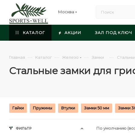
Москва
КАТАЛОГ
АКЦИИ
ЗАЛ ПОД КЛЮЧ
—
—
—
—
Главная
Каталог
Железо
Замки
Стальны
Стальные замки для гри
Гайки
Пружины
Втулки
Замки 50 мм
Замки 3
По умолчанию (во
ФИЛЬТР