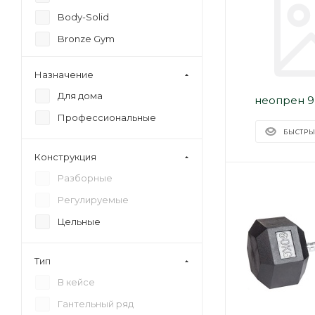
Body-Solid
Bronze Gym
DFC
Назначение
DHZ FITNESS
Для дома
First Degree Fitness
Профессиональные
FITEX
БЫСТРЫ
FOREMAN
Конструкция
GYMMASTER
Разборные
Hampton
Регулируемые
Hawk
Цельные
Hex Dumbbell
HYFIT
Тип
IMPULSE
В кейсе
InEx
Гантельный ряд