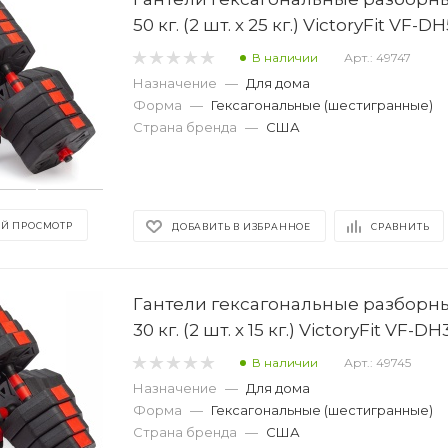
50 кг. (2 шт. х 25 кг.) VictoryFit VF-D
В наличии
Арт.: 49747
Назначение
—
Для дома
Форма
—
Гексагональные (шестигранные)
Страна бренда
—
США
Й ПРОСМОТР
ДОБАВИТЬ В ИЗБРАННОЕ
СРАВНИТЬ
Гантели гексагональные разборны
30 кг. (2 шт. х 15 кг.) VictoryFit VF-D
В наличии
Арт.: 49745
Назначение
—
Для дома
Форма
—
Гексагональные (шестигранные)
Страна бренда
—
США