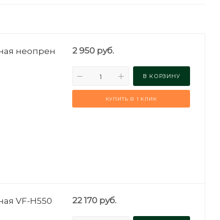
ьная неопрен
2 950
руб.
В КОРЗИНУ
КУПИТЬ В 1 КЛИК
ная VF-H550
22 170
руб.