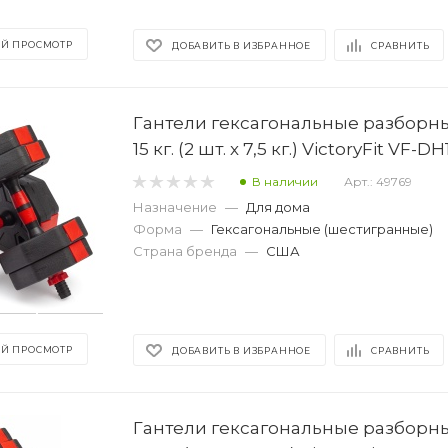
Й ПРОСМОТР
ДОБАВИТЬ В ИЗБРАННОЕ
СРАВНИТЬ
Гантели гексагональные разборны
15 кг. (2 шт. х 7,5 кг.) VictoryFit VF-D
В наличии
Арт.: 49769
Назначение
—
Для дома
Форма
—
Гексагональные (шестигранные)
Страна бренда
—
США
Й ПРОСМОТР
ДОБАВИТЬ В ИЗБРАННОЕ
СРАВНИТЬ
Гантели гексагональные разборны