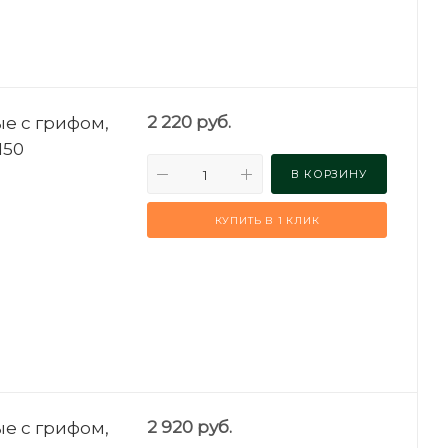
е с грифом,
2 220
руб.
Н150
В КОРЗИНУ
КУПИТЬ В 1 КЛИК
е с грифом,
2 920
руб.