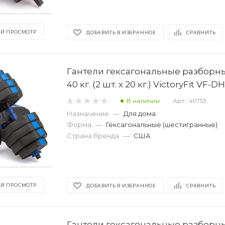
Й ПРОСМОТР
ДОБАВИТЬ В ИЗБРАННОЕ
СРАВНИТЬ
Гантели гексагональные разборны
40 кг. (2 шт. х 20 кг.) VictoryFit VF-
В наличии
Арт.: 49753
Назначение
—
Для дома
Форма
—
Гексагональные (шестигранные)
Страна бренда
—
США
Й ПРОСМОТР
ДОБАВИТЬ В ИЗБРАННОЕ
СРАВНИТЬ
Гантели гексагональные разборны