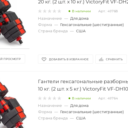
20 кг. (2 шт. х 10 кг.) VictoryFit VF-D
В наличии
Арт.: 49768
Назначение
—
Для дома
Форма
—
Гексагональные (шестигранные)
Страна бренда
—
США
Й ПРОСМОТР
ДОБАВИТЬ В ИЗБРАННОЕ
СРАВНИТЬ
Гантели гексагональные разборны
10 кг. (2 шт. х 5 кг.) VictoryFit VF-DН1
В наличии
Арт.: 49764
Назначение
—
Для дома
Форма
—
Гексагональные (шестигранные)
Страна бренда
—
США