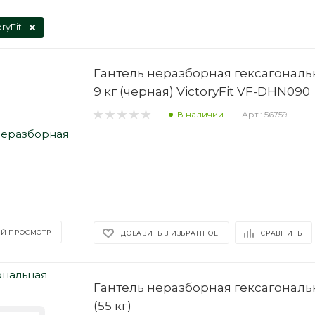
ryFit
Гантель неразборная гексагонал
9 кг (черная) VictoryFit VF-DHN090
В наличии
Арт.: 56759
Й ПРОСМОТР
ДОБАВИТЬ В ИЗБРАННОЕ
СРАВНИТЬ
Гантель неразборная гексагональ
(55 кг)