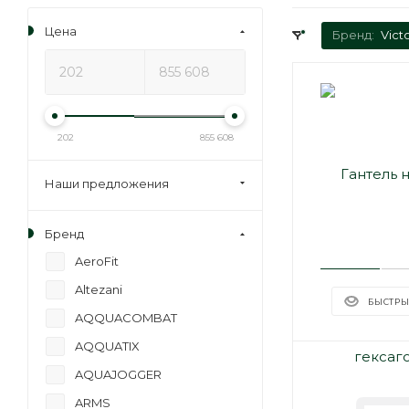
Цена
Бренд:
Victo
202
855 608
Наши предложения
Бренд
AeroFit
Altezani
БЫСТРЫ
AQQUACOMBAT
AQQUATIX
AQUAJOGGER
ARMS