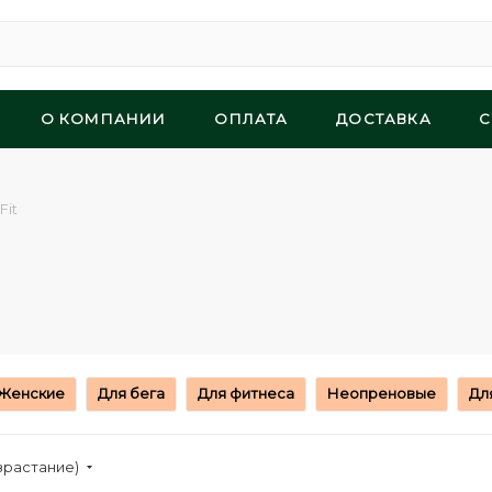
О КОМПАНИИ
ОПЛАТА
ДОСТАВКА
С
Fit
Женские
Для бега
Для фитнеса
Неопреновые
Дл
зрастание)