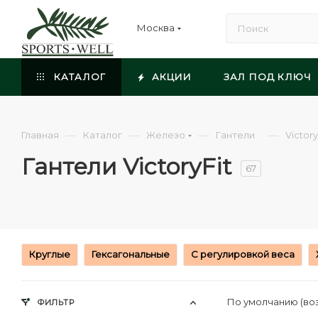
Москва
КАТАЛОГ
АКЦИИ
ЗАЛ ПОД КЛЮЧ
—
—
—
—
Главная
Каталог
Железо
Гантели
Victory
Гантели VictoryFit
67
Круглые
Гексагональные
С регулировкой веса
По умолчанию (во
ФИЛЬТР