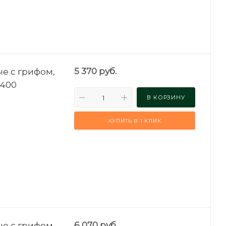
е с грифом,
5 370
руб.
DН400
В КОРЗИНУ
КУПИТЬ В 1 КЛИК
е с грифом,
6 070
руб.