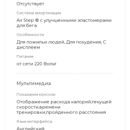
Отсутствует
Система амортизации
Air Step ® с улучшенными эластомерами
для бега
Особенности
Для пожилых людей, Для похудения, С
дисплеем
Питание
от сети 220 Вольт
Мультимедиа
Показания консоли
Отображение расхода калорий,текущей
скорости,времени
тренировки,пройденного расстояния
Язык интерфейса
Английский