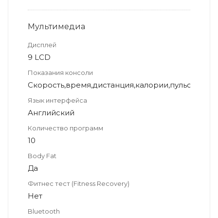
Мультимедиа
Дисплей
9 LCD
Показания консоли
Скорость,время,дистанция,калории,пульс,прог
Язык интерфейса
Английский
Количество программ
10
Body Fat
Да
Фитнес тест (Fitness Recovery)
Нет
Bluetooth