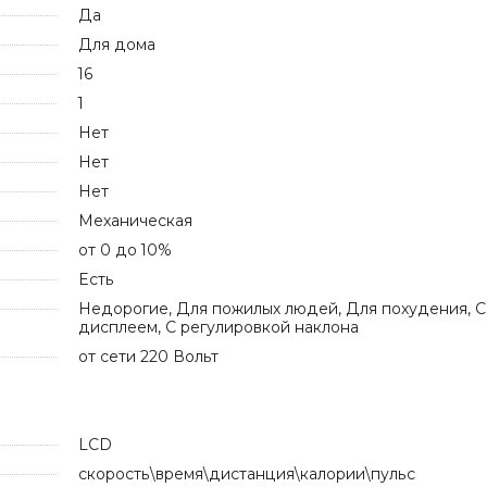
Да
Для дома
16
1
Нет
Нет
Нет
Механическая
от 0 до 10%
Есть
Недорогие, Для пожилых людей, Для похудения, С
дисплеем, С регулировкой наклона
от сети 220 Вольт
LCD
скорость\время\дистанция\калории\пульс