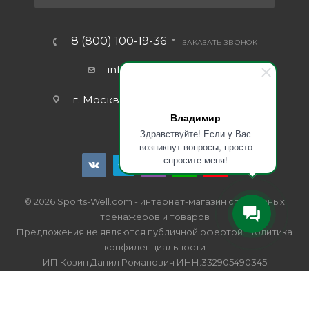
8 (800) 100-19-36
ЗАКАЗАТЬ ЗВОНОК
info@sports-well.com
г. Москва, ул. Промышленная д.11
Владимир
Здравствуйте! Если у Вас
возникнут вопросы, просто
спросите меня!
© 2026 Sports-Well.com - интернет-магазин спортивных
тренажеров и товаров
Предложения не являются публичной офертой.
Политика
конфиденциальности
ИП Козин Данил Романович ИНН:332905490345
ОГРН:322332800001107