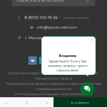
ПОДПИСАТЬСЯ НА РАССЫЛКУ
8 (800) 100-19-36
ЗАКАЗАТЬ ЗВОНОК
info@sports-well.com
г. Москва, ул. Промышленная д.11
Владимир
Здравствуйте! Если у Вас
возникнут вопросы, просто
спросите меня!
© 2026 Sports-Well.com - интернет-магазин спортивных
тренажеров и товаров
Предложения не являются публичной офертой.
Политика
конфиденциальности
ИП Козин Данил Романович ИНН:332905490345
ОГРН:322332800001107
В КОРЗИНУ